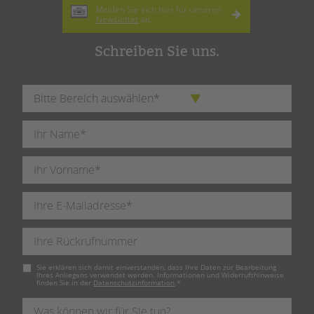
Melden Sie sich hier für unseren
Newsletter
an.
Schreiben Sie uns.
Pflichtfeld
Sie erklären sich damit einverstanden, dass Ihre Daten zur Bearbeitung
Ihres Anliegens verwendet werden. Informationen und Widerrufshinweise
finden Sie in der
Datenschutzinformation
.
*