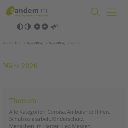
Zum
Navigation
Inhalt
überspringen
springen
Navigation
Barrierefrei-
überspringen
Einstellungen
überspringen
ANGEBOTE
tandem BTL
News/Blog
News/Blog
Archiv
KITA & FRÜHE HILFEN
SCHULE & GANZTAG
März 2026
Grundschulen
Oberschulen
Förderzentren
Keine Nachrichten in diesem Zeitraum vorhanden.
Kollegs
EFöB
Themen
Schulbezogene Sozialarbeit
Alle Kategorien
Corona
Ambulante Hilfen
Tagesgruppen
Schulsozialarbeit
Kinderschutz
Suchen
HILFEN ZUR ERZIEHUNG
Menschen im Harzer Kiez
Messen