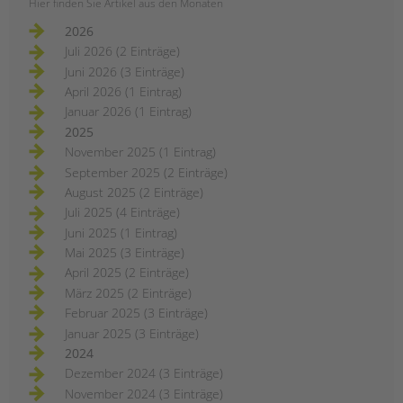
Hier finden Sie Artikel aus den Monaten
tandem international
2026
KARRIERE
Juli 2026 (2 Einträge)
Stellenangebote
Juni 2026 (3 Einträge)
tandem als Arbeitgeberin
April 2026 (1 Eintrag)
Januar 2026 (1 Eintrag)
NEWS/BLOG
2025
November 2025 (1 Eintrag)
unkuerzbar
September 2025 (2 Einträge)
Briefe an Kai
August 2025 (2 Einträge)
Juli 2025 (4 Einträge)
PRESSE
Juni 2025 (1 Eintrag)
Mai 2025 (3 Einträge)
Magazin
April 2025 (2 Einträge)
KONTAKT
März 2025 (2 Einträge)
Impressum
Februar 2025 (3 Einträge)
Datenschutz
Januar 2025 (3 Einträge)
Hinweisgebersystem
2024
Intranet
Dezember 2024 (3 Einträge)
November 2024 (3 Einträge)