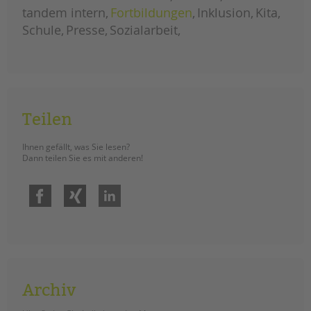
tandem intern
Fortbildungen
Inklusion
Kita
EINGLIEDERUNGSHILFE
Schule
Presse
Sozialarbeit
BETREUTES WOHNEN
TANDEM BTL AKADEMIE
Zertfikatskurse
Teilen
Seminarkalender
Seminarräume
Ihnen gefällt, was Sie lesen?
Dann teilen Sie es mit anderen!
STADTTEILARBEIT
Facebook
Xing
LinkedIn
PROFIL | LEITBILD
Bereiche im Überblick
Kinder- und Jugendschutz
Unsere Videos
Gesellschafter VdK
Archiv
schoolcoach BTL