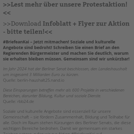
>>
Lest mehr über unsere Protestaktion
!
Suchen
EINGLIEDERUNGSHILFE
<<
Infoblatt + Flyer zur Aktion
>>Download
BETREUTES WOHNEN
- bitte teilen!<<
TANDEM BTL AKADEMIE
#BriefeanKai – Jetzt mitmachen!
Soziale und kulturelle
Angebote sind bedroht! Schreiben Sie einen Brief an den
Zertfikatskurse
Regierenden Bürgermeister und machen Sie deutlich, warum
Seminarkalender
sie erhalten bleiben müssen. Gemeinsam sind wir unkürzbar!
Seminarräume
Im Jahr 2024 hat der Berliner Senat beschlossen, den Landeshaushalt
um insgesamt 3 Milliarden Euro zu kürzen.
STADTTEILARBEIT
Quelle: berlin-haushalt25.nand.io
PROFIL | LEITBILD
Diese Einsparungen betreffen mehr als 600 Projekte in verschiedenen
Bereichen, darunter Bildung, Kultur und soziale Dienste.
Bereiche im Überblick
Quelle: rbb24.de
Kinder- und Jugendschutz
Soziale und kulturelle Angebote sind essenziell für unsere
Unsere Videos
Gemeinschaft – sie fördern Zusammenhalt, Bildung und Teilhabe für
Gesellschafter VdK
alle. Doch im Raum stehen Kürzungen des Berliner Senats, die diese
schoolcoach BTL
wichtigen Bereiche bedrohen. Damit wir gemeinsam ein starkes
Zeichen setzen, rufen wir zur Aktion #BriefeanKai auf.