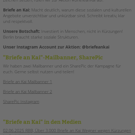
tandem international
Briefe an Kai:
Macht deutlich, warum diese sozialen und kulturellen
KARRIERE
Angebote unverzichtbar und unkürzbar sind. Schreibt kreativ, klar
und respektvoll.
Stellenangebote
tandem als Arbeitgeberin
Unsere Botschaft:
Investiert in Menschen, nicht in Kürzungen!
Berlin braucht starke soziale Strukturen.
NEWS/BLOG
Unser Instagram Account zur Aktion: @briefeankai
unkuerzbar
"Briefe an Kai"-Mailbanner, SharePic
Briefe an Kai
Wir haben zwei Mailbanner und ein SharePic der Kampagne für
euch. Gerne selbst nutzen und teilen!
PRESSE
Briefe an Kai Mailbanner 1
Magazin
Briefe an Kai Mailbanner 2
KONTAKT
SharePic Instagram
Impressum
Datenschutz
Hinweisgebersystem
"Briefe an Kai" in den Medien
Intranet
02.06.2025 RBB, Über 3.000 Briefe an Kai Wegner wegen Kürzungen