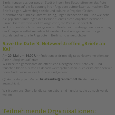
Einrichtungen aus der ganzen Stadt bringen ihre Botschaften vor das Rote
Rathaus, um auf die Bedeutung ihrer Angebote aufmerksam zu machen. Die
Briefe zeigen, wie wichtig soziale und kulturelle Projekte für den
Zusammenhalt und die Unterstützung junger Menschen sind – und wie sehr
die geplanten Kürzungen des Berliner Senats diese Angebote bedrohen.
Einige Briefe werden vor Ort vorgelesen, die Presse ist herzlich
willkommen.>Noch bis Freitag können Briefe bei uns abgegeben oder am Tag
der Übergabe selbst mitgebracht werden. Lasst uns gemeinsam zeigen:
Soziale und kulturelle Angebote in Berlin sind unverzichtbar.
Save the Date: 3. Netzwerktreffen „Briefe an
Kai“
Am
20. Mai um 14:00 Uhr
findet unser drittes digitales Netzwerktreffen zur
Aktion
„Briefe an Kai“
statt.
Wir bereiten gemeinsam die öffentliche Übergabe der Briefe vor – und
tauschen Ideen aus, wie es danach weitergehen kann. Auch erste Aktionen wie
beim Kinderkarneval der Kulturen sind geplant.
👉 Anmeldung per Mail an
briefeankai@tandembtl.de
, der Link wird
zugeschickt.
Wir freuen uns über alle, die schon dabei sind – und alle, die es noch werden
wollen!
Teilnehmende Organisationen: