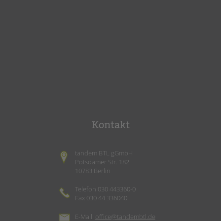
Kontakt
tandem BTL gGmbH
Potsdamer Str. 182
10783 Berlin
Telefon 030 443360-0
Fax 030 44 336040
E-Mail:
office@tandembtl.de