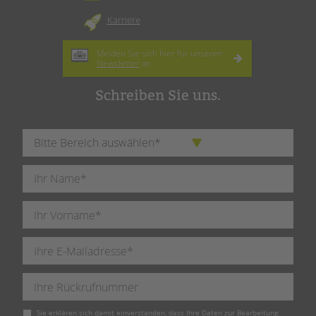
Karriere
Melden Sie sich hier für unseren
Newsletter
an.
Schreiben Sie uns.
Pflichtfeld
Sie erklären sich damit einverstanden, dass Ihre Daten zur Bearbeitung