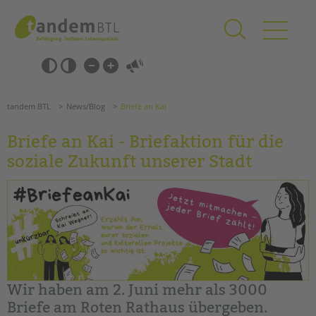
Zum
Navigation
Inhalt
überspringen
springen
Navigation
Barrierefrei-
überspringen
Einstellungen
überspringen
ANGEBOTE
tandem BTL
News/Blog
Briefe an Kai
KITA & FRÜHE HILFEN
Briefe an Kai - Briefaktion für die
SCHULE & GANZTAG
soziale Zukunft unserer Stadt
Grundschulen
Oberschulen
Förderzentren
Kollegs
EFöB
Schulbezogene Sozialarbeit
Tagesgruppen
Wir haben am 2. Juni mehr als 3000
HILFEN ZUR ERZIEHUNG
Briefe am Roten Rathaus übergeben.