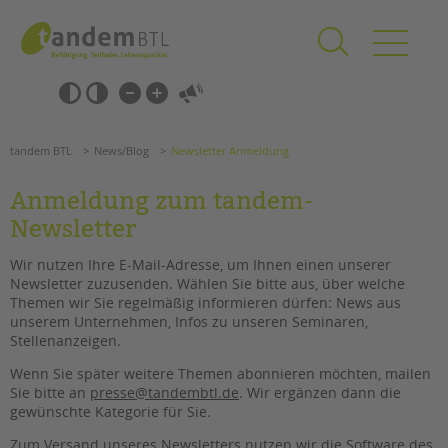
Zum
Navigation
Inhalt
überspringen
springen
Navigation
Barrierefrei-
überspringen
Einstellungen
überspringen
ANGEBOTE
tandem BTL
News/Blog
Newsletter Anmeldung
KITA & FRÜHE HILFEN
Anmeldung zum tandem-
SCHULE & GANZTAG
Newsletter
Grundschulen
Wir nutzen Ihre E-Mail-Adresse, um Ihnen einen unserer
Oberschulen
Newsletter zuzusenden. Wählen Sie bitte aus, über welche
Förderzentren
Themen wir Sie regelmäßig informieren dürfen: News aus
unserem Unternehmen, Infos zu unseren Seminaren,
Kollegs
Stellenanzeigen.
EFöB
Suchen
Schulbezogene Sozialarbeit
Wenn Sie später weitere Themen abonnieren möchten, mailen
Sie bitte an
presse@tandembtl.de
. Wir ergänzen dann die
Tagesgruppen
gewünschte Kategorie für Sie.
HILFEN ZUR ERZIEHUNG
Zum Versand unseres Newsletters nutzen wir die Software des