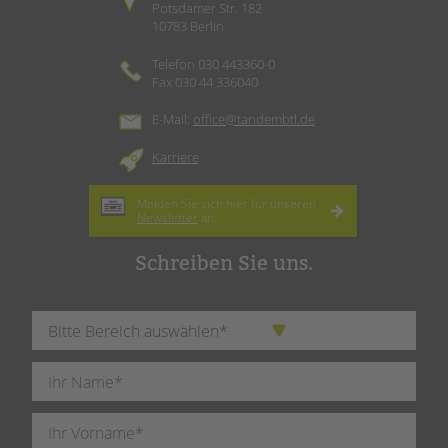
Potsdamer Str. 182
10783 Berlin
Telefon 030 443360-0
Fax 030 44 336040
E-Mail:
office@tandembtl.de
Karriere
Melden Sie sich hier für unseren
Newsletter
an.
Schreiben Sie uns.