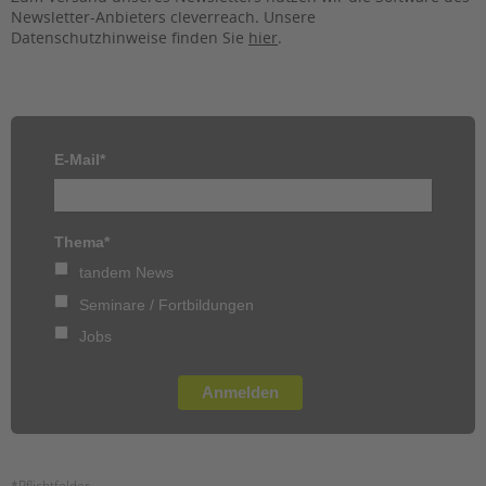
Newsletter-Anbieters cleverreach. Unsere
EINGLIEDERUNGSHILFE
Datenschutzhinweise finden Sie
hier
.
BETREUTES WOHNEN
TANDEM BTL AKADEMIE
E-Mail*
Zertfikatskurse
Seminarkalender
Seminarräume
Thema*
tandem News
STADTTEILARBEIT
Seminare / Fortbildungen
PROFIL | LEITBILD
Jobs
Bereiche im Überblick
Kinder- und Jugendschutz
Anmelden
Unsere Videos
Gesellschafter VdK
schoolcoach BTL
*Pflichtfelder