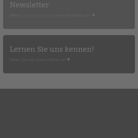
tandem international
Newsletter
KARRIERE
Melden Sie sich hier für unseren Newsletter an.
Stellenangebote
tandem als Arbeitgeberin
NEWS/BLOG
Lernen Sie uns kennen!
unkuerzbar
Sehen Sie sich unsere Videos an!
Briefe an Kai
PRESSE
Magazin
KONTAKT
Impressum
Datenschutz
Hinweisgebersystem
Intranet