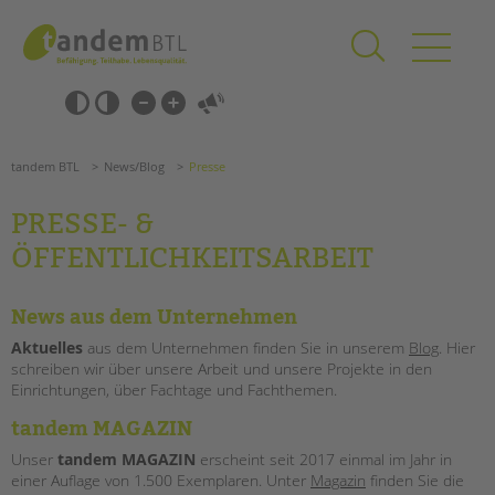
Zum
Navigation
Inhalt
überspringen
springen
Navigation
Barrierefrei-
überspringen
Einstellungen
überspringen
ANGEBOTE
tandem BTL
News/Blog
Presse
KITA & FRÜHE HILFEN
PRESSE- &
SCHULE & GANZTAG
ÖFFENTLICHKEITSARBEIT
Grundschulen
Oberschulen
News aus dem Unternehmen
Förderzentren
Aktuelles
aus dem Unternehmen finden Sie in unserem
Blog
. Hier
Kollegs
schreiben wir über unsere Arbeit und unsere Projekte in den
EFöB
Einrichtungen, über Fachtage und Fachthemen.
Suchen
Schulbezogene Sozialarbeit
tandem MAGAZIN
Tagesgruppen
Unser
tandem MAGAZIN
erscheint seit 2017 einmal im Jahr in
HILFEN ZUR ERZIEHUNG
einer Auflage von 1.500 Exemplaren. Unter
Magazin
finden Sie die