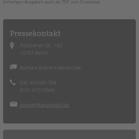
bisherigen Ausgaben auch als PDF zum Download.
EINGLIEDERUNGSHILFE
BETREUTES WOHNEN
Pressekontakt
TANDEM BTL AKADEMIE
Potsdamer Str. 182
Zertfikatskurse
10783 Berlin
Seminarkalender
Seminarräume
Barbara Brecht-Hadraschek
STADTTEILARBEIT
030 443360-704
0151 67319844
PROFIL | LEITBILD
Bereiche im Überblick
presse@tandembtl.de
Kinder- und Jugendschutz
Unsere Videos
Gesellschafter VdK
schoolcoach BTL