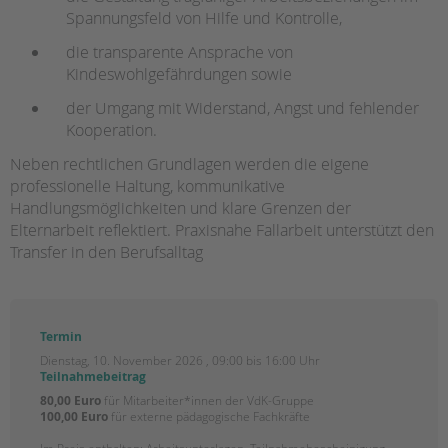
HILFEN ZUR ERZIEHUNG
Spannungsfeld von Hilfe und Kontrolle,
die transparente Ansprache von
EINGLIEDERUNGSHILFE
Kindeswohlgefährdungen sowie
der Umgang mit Widerstand, Angst und fehlender
BETREUTES WOHNEN
Kooperation.
TANDEM BTL AKADEMIE
Neben rechtlichen Grundlagen werden die eigene
professionelle Haltung, kommunikative
Zertfikatskurse
Handlungsmöglichkeiten und klare Grenzen der
Seminarkalender
Elternarbeit reflektiert. Praxisnahe Fallarbeit unterstützt den
Seminarräume
Transfer in den Berufsalltag
STADTTEILARBEIT
PROFIL | LEITBILD
Termin
Dienstag, 10. November 2026 , 09:00 bis 16:00 Uhr
Teilnahmebeitrag
Bereiche im Überblick
80,00 Euro
für Mitarbeiter*innen der VdK-Gruppe
100,00 Euro
für externe pädagogische Fachkräfte
Kinder- und Jugendschutz
Unsere Videos