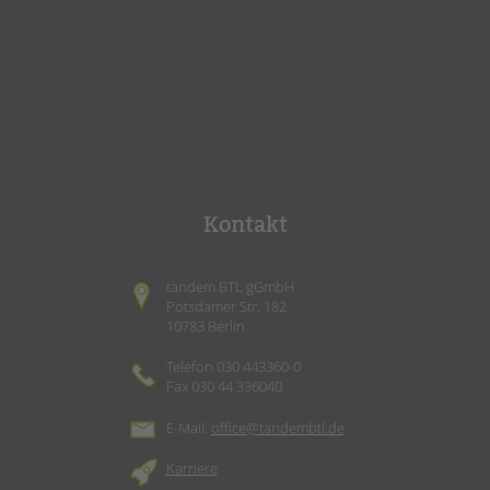
Kontakt
tandem BTL gGmbH
Potsdamer Str. 182
10783 Berlin
Telefon 030 443360-0
Fax 030 44 336040
E-Mail:
office@tandembtl.de
Karriere