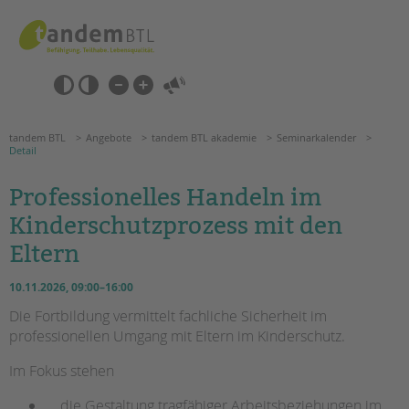
Zum
Navigation
Inhalt
überspringen
springen
Navigation
Barrierefrei-
überspringen
Einstellungen
überspringen
ANGEBOTE
tandem BTL
Angebote
tandem BTL akademie
Seminarkalender
Detail
KITA & FRÜHE HILFEN
Professionelles Handeln im
Kinderschutzprozess mit den
SCHULE & GANZTAG
Eltern
Grundschulen
Oberschulen
10.11.2026, 09:00–16:00
Förderzentren
Die Fortbildung vermittelt fachliche Sicherheit im
Kollegs
professionellen Umgang mit Eltern im Kinderschutz.
Suchen
EFöB
Im Fokus stehen
Schulbezogene Sozialarbeit
Tagesgruppen
die Gestaltung tragfähiger Arbeitsbeziehungen im