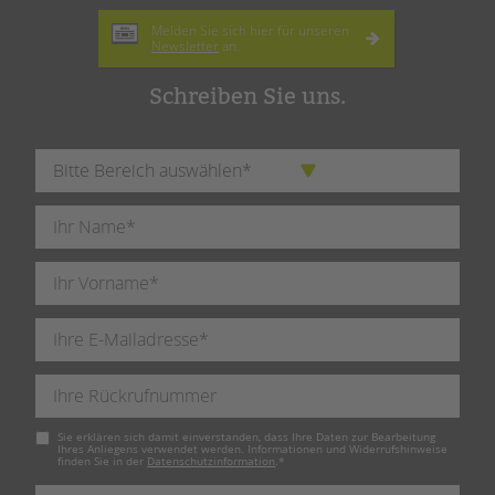
Melden Sie sich hier für unseren
Newsletter
an.
Schreiben Sie uns.
Pflichtfeld
Sie erklären sich damit einverstanden, dass Ihre Daten zur Bearbeitung
Ihres Anliegens verwendet werden. Informationen und Widerrufshinweise
finden Sie in der
Datenschutzinformation
.
*