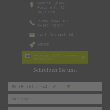
tandem BTL gGmbH
Potsdamer Str. 182
10783 Berlin
Telefon 030 443360-0
Fax 030 44 336040
E-Mail:
office@tandembtl.de
Karriere
Melden Sie sich hier für unseren
Newsletter
an.
Schreiben Sie uns.