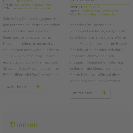
ERSTELLT
01.11.2019
THEMA
Menschen im Harzer Kiez
ERSTELLT
14.10.2019
VON
Barbara Brecht-Hadraschek
THEMA
Menschen im Harzer Kiez
VON
Barbara Brecht-Hadraschek
Seit Anfang Oktober begegnen wir
den unterschiedlichsten Menschen
Menschen im Harzer Kiez:
im Harzer Kiez und sprechen mit
Fotoprojekt auf Instagram gestartet!
Ihnen darüber, was sie hier in
Ab Oktober stellen wir jede Woche
Neukölln erleben, manchmal woher
einen Menschen vor, der im Harzer
sie kommen oder was sie in ihrem
Kiez lebt, arbeitet oder sich dort
Tun bewirken (möchten). Unsere
ehrenamtlich bzw. politisch
erste Station ist die Kita Treptower
engagiert. Ungefähr ein Jahr lang
Straße und das Präventionszentrum
wollen wir die Menschen in diesem
Frühe Hilfen. Viel Spaß beim Lesen!
Kiez in Nord-Neukölln auf diese
Weise begleiten und vorstellen.
menschen
weiterlesen
im
menschen
weiterlesen
harzer
im
kiez:
harzer
oktober
kiez:
fotoprojekt
gestartet!
Themen