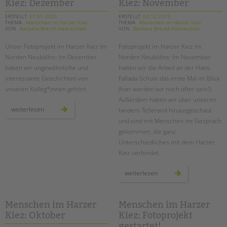
tandem international
Kiez: Dezember
Kiez: November
norden
neuköllns
geht
ERSTELLT
07.01.2020
ERSTELLT
03.12.2019
KARRIERE
weiter!
THEMA
Menschen im Harzer Kiez
THEMA
Menschen im Harzer Kiez
VON
Barbara Brecht-Hadraschek
VON
Barbara Brecht-Hadraschek
Stellenangebote
Unser Fotoprojekt im Harzer Kiez im
Fotoprojekt im Harzer Kiez im
tandem als Arbeitgeberin
Norden Neuköllns: Im Dezember
Norden Neuköllns: Im November
NEWS/BLOG
haben wir ungewöhnliche und
hatten wir die Arbeit an der Hans-
interessante Geschichten von
Fallada-Schule das erste Mal im Blick
unkuerzbar
unseren Kolleg*innen gehört.
(hier werden wir noch öfter sein!).
Briefe an Kai
Außerdem haben wir über unseren
menschen
weiterlesen
tandem-Tellerand hinausgeschaut
im
harzer
und sind mit Menschen ins Gespräch
PRESSE
kiez:
gekommen, die ganz
dezember
Unterschiedliches mit dem Harzer
Magazin
Kiez verbindet.
KONTAKT
Impressum
menschen
weiterlesen
im
Datenschutz
harzer
kiez:
november
Hinweisgebersystem
Menschen im Harzer
Menschen im Harzer
Intranet
Kiez: Oktober
Kiez: Fotoprojekt
gestartet!