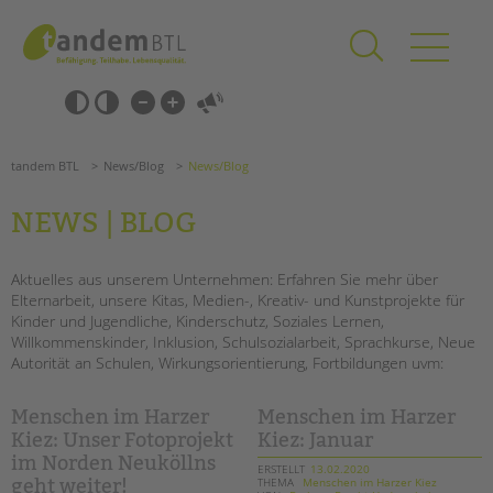
Zum
Navigation
Inhalt
überspringen
springen
Navigation
Barrierefrei-
überspringen
Einstellungen
überspringen
ANGEBOTE
tandem BTL
News/Blog
News/Blog
KITA & FRÜHE HILFEN
NEWS | BLOG
SCHULE & GANZTAG
Grundschulen
Aktuelles aus unserem Unternehmen: Erfahren Sie mehr über
Elternarbeit, unsere Kitas, Medien-, Kreativ- und Kunstprojekte für
Oberschulen
Kinder und Jugendliche, Kinderschutz, Soziales Lernen,
Förderzentren
Willkommenskinder, Inklusion, Schulsozialarbeit, Sprachkurse, Neue
Kollegs
Autorität an Schulen, Wirkungsorientierung, Fortbildungen uvm:
EFöB
Schulbezogene Sozialarbeit
Menschen im Harzer
Menschen im Harzer
Tagesgruppen
Kiez: Unser Fotoprojekt
Kiez: Januar
im Norden Neuköllns
ERSTELLT
13.02.2020
HILFEN ZUR ERZIEHUNG
THEMA
Menschen im Harzer Kiez
geht weiter!