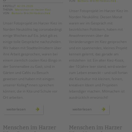
VON
Barbara Brecht-Hadraschek
Suchen
ERSTELLT
02.09.2020
EINGLIEDERUNGSHILFE
THEMA
Menschen im Harzer Kiez
Unser Fotoprojekt im Harzer Kiez im
VON
Barbara Brecht-Hadraschek
Norden Neuköllns: Diesen Monat
BETREUTES WOHNEN
Unser Fotoprojekt im Harzer Kiez im
waren wir im Gespräch mit
Norden Neuköllns lag coronabedingt
bezirklichen Politikern, haben mit
einige Wochen auf Eis. Jetzt gilt es
Anwohnerinnen über die
TANDEM BTL AKADEMIE
einige tolle Gespräche nachzuholen.
Veränderungen im Kiez gesprochen
Zertfikatskurse
Wir haben mit Stadtteilmüttern über
und ein spannendes, kleines Projekt
ihre Arbeit gesprochen, waren bei
kennen gelernt, das gerade am
Seminarkalender
einem ziemlich coolen Kiez-Bingo in
entstehen ist: Ein alter Kiez-Kiosk,
Seminarräume
der Sonnenallee zu Gast, sind in
der 10 Jahre leer stand, wird wieder
Gärten und Cafés zu Besuch
zum Leben erweckt – und soll fortan
STADTTEILARBEIT
gewesen und haben mit einigen
die Kiezkultur mit kleinen, feinen,
unserer Kolleg*innen sprechen
kreativen Ideen und Projekten
PROFIL | LEITBILD
können, die in Kita und Schule vor
lebendiger machen. Mitmachen ist
Bereiche im Überblick
Ort arbeiten.
ausdrücklich erwünscht!
Kinder- und Jugendschutz
menschen
menschen
weiterlesen
weiterlesen
Unsere Videos
im
im
harzer
harzer
Gesellschafter VdK
kiez:
kiez:
unser
januar
schoolcoach BTL
fotoprojekt
Menschen im Harzer
Menschen im Harzer
im