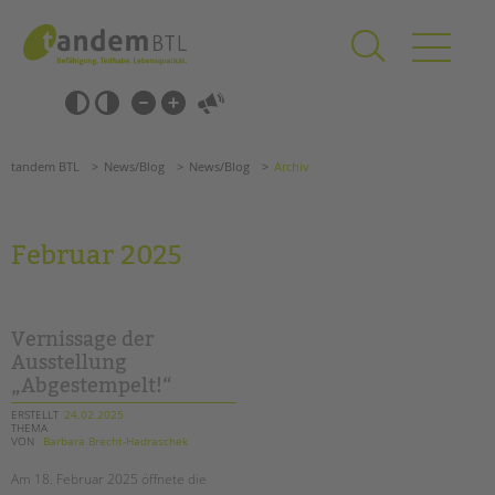
Zum
Navigation
Inhalt
überspringen
springen
Navigation
Barrierefrei-
überspringen
Einstellungen
überspringen
ANGEBOTE
tandem BTL
News/Blog
News/Blog
Archiv
KITA & FRÜHE HILFEN
SCHULE & GANZTAG
Februar 2025
Grundschulen
Oberschulen
Förderzentren
Vernissage der
Kollegs
Ausstellung
„Abgestempelt!“
EFöB
Schulbezogene Sozialarbeit
ERSTELLT
24.02.2025
THEMA
Tagesgruppen
VON
Barbara Brecht-Hadraschek
HILFEN ZUR ERZIEHUNG
Am 18. Februar 2025 öffnete die
Suchen