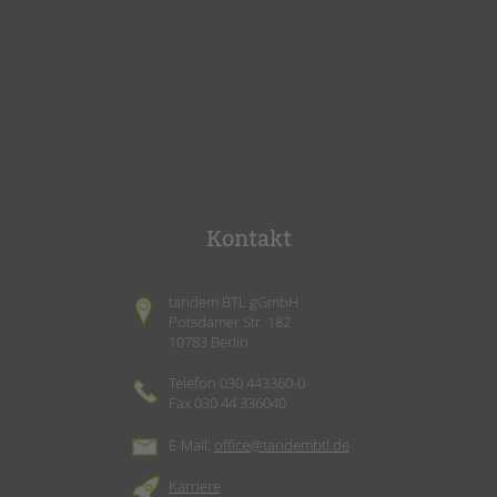
Kontakt
tandem BTL gGmbH
Potsdamer Str. 182
10783 Berlin
Telefon 030 443360-0
Fax 030 44 336040
E-Mail:
office@tandembtl.de
Karriere