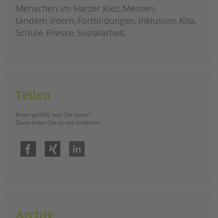
jugendschutz
Menschen im Harzer Kiez
Messen
tandem intern
Fortbildungen
Inklusion
Kita
Schule
Presse
Sozialarbeit
Teilen
Ihnen gefällt, was Sie lesen?
Dann teilen Sie es mit anderen!
Facebook
Xing
LinkedIn
Archiv