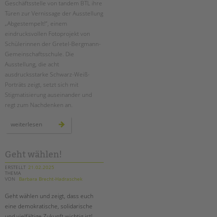
Geschäftsstelle von tandem BTL ihre
Türen zur Vernissage der Ausstellung
EINGLIEDERUNGSHILFE
„Abgestempelt!“, einem
eindrucksvollen Fotoprojekt von
BETREUTES WOHNEN
Schülerinnen der Gretel-Bergmann-
Gemeinschaftsschule. Die
TANDEM BTL AKADEMIE
Ausstellung, die acht
ausdrucksstarke Schwarz-Weiß-
Zertfikatskurse
Porträts zeigt, setzt sich mit
Seminarkalender
Stigmatisierung auseinander und
Seminarräume
regt zum Nachdenken an.
STADTTEILARBEIT
vernissage
weiterlesen
der
ausstellung
„abgestempelt!“
PROFIL | LEITBILD
Geht wählen!
Bereiche im Überblick
ERSTELLT
21.02.2025
Kinder- und Jugendschutz
THEMA
VON
Barbara Brecht-Hadraschek
Unsere Videos
Gesellschafter VdK
Geht wählen und zeigt, dass euch
eine demokratische, solidarische
schoolcoach BTL
und vielfältige Zukunft wichtig ist!