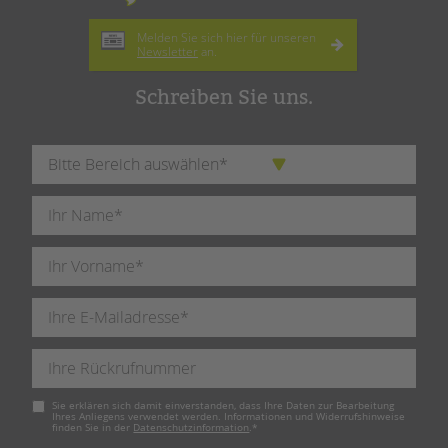
Melden Sie sich hier für unseren
Newsletter
an.
Schreiben Sie uns.
Pflichtfeld
Sie erklären sich damit einverstanden, dass Ihre Daten zur Bearbeitung
Ihres Anliegens verwendet werden. Informationen und Widerrufshinweise
finden Sie in der
Datenschutzinformation
.
*