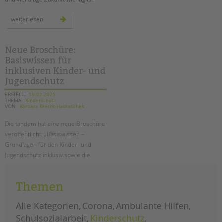
tandem international
geht
weiterlesen
KARRIERE
wählen!
Stellenangebote
tandem als Arbeitgeberin
Neue Broschüre:
Basiswissen für
NEWS/BLOG
inklusiven Kinder- und
Jugendschutz
unkuerzbar
ERSTELLT
19.02.2025
Briefe an Kai
THEMA
Kinderschutz
VON
Barbara Brecht-Hadraschek
PRESSE
Die tandem hat eine neue Broschüre
veröffentlicht: „Basiswissen –
Magazin
Grundlagen für den Kinder- und
KONTAKT
Jugendschutz inklusiv sowie die
Umsetzung in der tandem BTL“
Impressum
Datenschutz
Themen
neue
weiterlesen
broschüre:
Hinweisgebersystem
basiswissen
für
Alle Kategorien
Corona
Ambulante Hilfen
Intranet
inklusiven
kinder-
Schulsozialarbeit
Kinderschutz
und