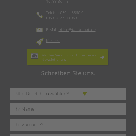
10783 Berlin
Telefon 030 443360-0
Fax 030 44 336040
E-Mail:
office@tandembtl.de
Karriere
Melden Sie sich hier für unseren
Newsletter
an.
Schreiben Sie uns.