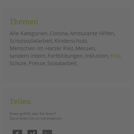
tandem international
sprach-
weiterlesen
kitas
KARRIERE
retten
–
Themen
Stellenangebote
vor
ort
tandem als Arbeitgeberin
in
Alle Kategorien
Corona
Ambulante Hilfen
der
kita
NEWS/BLOG
Schulsozialarbeit
Kinderschutz
treptower
straße
Menschen im Harzer Kiez
Messen
unkuerzbar
tandem intern
Fortbildungen
Inklusion
Kita
Briefe an Kai
Schule
Presse
Sozialarbeit
PRESSE
Magazin
KONTAKT
Teilen
Impressum
Datenschutz
Ihnen gefällt, was Sie lesen?
Hinweisgebersystem
Dann teilen Sie es mit anderen!
Intranet
Facebook
Xing
LinkedIn