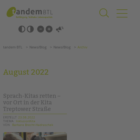
Zum
Navigation
Inhalt
überspringen
springen
Navigation
Barrierefrei-
überspringen
Einstellungen
überspringen
ANGEBOTE
tandem BTL
News/Blog
News/Blog
Archiv
KITA & FRÜHE HILFEN
SCHULE & GANZTAG
August 2022
Grundschulen
Oberschulen
Förderzentren
Sprach-Kitas retten –
Kollegs
vor Ort in der Kita
Treptower Straße
EFöB
Schulbezogene Sozialarbeit
ERSTELLT
23.08.2022
THEMA
InklusionKita
Tagesgruppen
VON
Barbara Brecht-Hadraschek
HILFEN ZUR ERZIEHUNG
Suchen