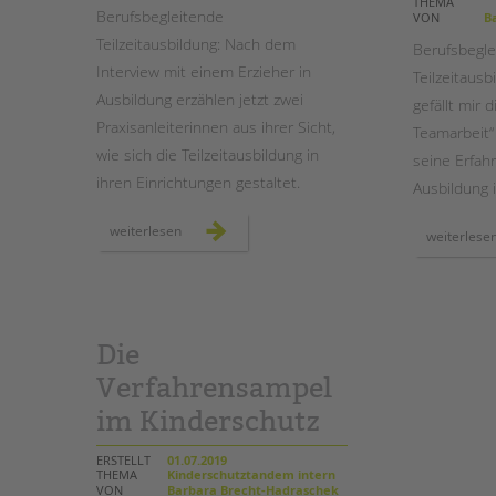
THEMA
Berufsbegleitende
VON
Ba
Teilzeitausbildung: Nach dem
STADTTEILARBEIT
Berufsbegle
Interview mit einem Erzieher in
Teilzeitaus
Ausbildung erzählen jetzt zwei
gefällt mir d
Praxisanleiterinnen aus ihrer Sicht,
Teamarbeit“
wie sich die Teilzeitausbildung in
seine Erfahr
ihren Einrichtungen gestaltet.
Ausbildung 
praxisanleiter*in
weiterlesen
weiterlese
bei
der
tandem
btl
Die
Verfahrensampel
im Kinderschutz
ERSTELLT
01.07.2019
THEMA
Kinderschutztandem intern
VON
Barbara Brecht-Hadraschek