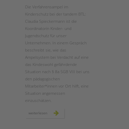
Die Verfahrensampel im
Kinderschutz bei der tandem BTL:
Claudia Spieckermann ist die
Koordinatorin Kinder- und
Jugendschutz für unser
Unternehmen. In einem Gespräch
beschreibt sie, wie das
Ampelsystem bei Verdacht auf eine
das Kindeswohl gefährdende
Situation nach § 8a SGB VIII bei uns
den pädagogischen
Mitarbeiter*innen vor Ort hilft, eine
Situation angemessen
einzuschätzen.
die
weiterlesen
verfahrensampel
im
kinderschutz