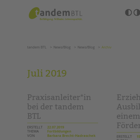
Zum
Navigation
Inhalt
überspringen
springen
Barrierefre
Einstellun
tandem BTL
News/Blog
News/Blog
Archiv
übersprin
Navigation
überspringen
SUCHE
tandem BTL
News/Blog
News/Blog
Archiv
ANGEBOTE
Juli 2019
KITA & FRÜHE HILFEN
HILFEN ZUR ERZIE
SCHULE & GANZTAG
EINGLIEDERUNGSHI
Praxisanleiter*in
Erzieh
Grundschulen
BETREUTES WOHNE
Oberschulen
bei der tandem
Ausbi
Förderzentren
BTL
eine
TANDEM BTL AKADE
Kollegs
Förde
EFöB
Zertfikatskurse
ERSTELLT
22.07.2019
Schulbezogene Sozialarbeit
THEMA
Fortbildungen
Seminarkalender
VON
Barbara Brecht-Hadraschek
ERSTELLT
15
Tagesgruppen
Seminarräume