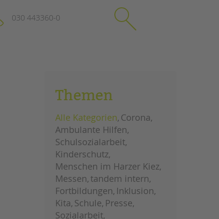
030 443360-0
schließen
KONTAKT
Themen
Suchen
e
Impressum
Alle Kategorien
Corona
itgeberin
Datenschutz
Ambulante Hilfen
Hinweisgebersystem
Schulsozialarbeit
Intranet
Kinderschutz
Menschen im Harzer Kiez
Messen
tandem intern
Fortbildungen
Inklusion
Kita
Schule
Presse
Sozialarbeit