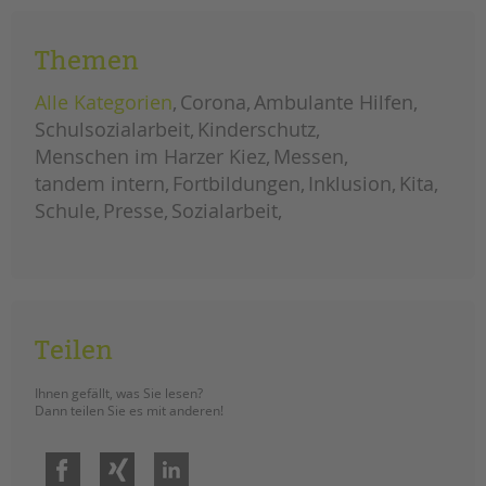
aufgenommen. (Recherche: Maryna
Gostik)
Themen
homeschooling?
weiterlesen
linktipps
Alle Kategorien
Corona
Ambulante Hilfen
für
eltern
Schulsozialarbeit
Kinderschutz
Menschen im Harzer Kiez
Messen
tandem intern
Fortbildungen
Inklusion
Kita
Schule
Presse
Sozialarbeit
Teilen
Ihnen gefällt, was Sie lesen?
Dann teilen Sie es mit anderen!
Facebook
Xing
LinkedIn