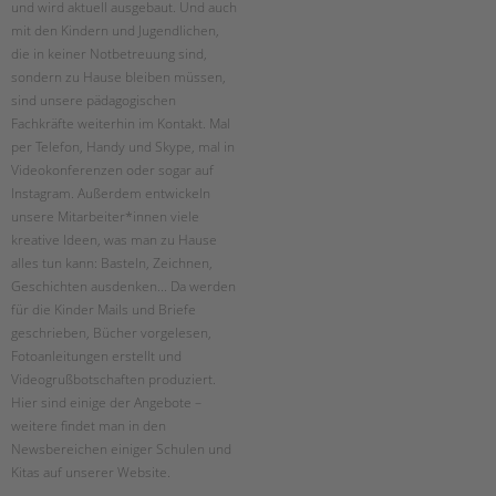
Suchen
und wird aktuell ausgebaut. Und auch
mit den Kindern und Jugendlichen,
EINGLIEDERUNGSHILFE
die in keiner Notbetreuung sind,
sondern zu Hause bleiben müssen,
BETREUTES WOHNEN
sind unsere pädagogischen
Fachkräfte weiterhin im Kontakt. Mal
TANDEM BTL AKADEMIE
per Telefon, Handy und Skype, mal in
Videokonferenzen oder sogar auf
Zertfikatskurse
Instagram. Außerdem entwickeln
Seminarkalender
unsere Mitarbeiter*innen viele
Seminarräume
kreative Ideen, was man zu Hause
alles tun kann: Basteln, Zeichnen,
STADTTEILARBEIT
Geschichten ausdenken... Da werden
für die Kinder Mails und Briefe
PROFIL | LEITBILD
geschrieben, Bücher vorgelesen,
Fotoanleitungen erstellt und
Bereiche im Überblick
Videogrußbotschaften produziert.
Kinder- und Jugendschutz
Hier sind einige der Angebote –
Unsere Videos
weitere findet man in den
Gesellschafter VdK
Newsbereichen einiger Schulen und
schoolcoach BTL
Kitas auf unserer Website.