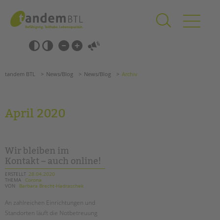
Zum
Navigation
Inhalt
überspringen
springen
Navigation
Barrierefrei-
überspringen
Einstellungen
überspringen
ANGEBOTE
tandem BTL
News/Blog
News/Blog
Archiv
KITA & FRÜHE HILFEN
SCHULE & GANZTAG
April 2020
Grundschulen
Oberschulen
Förderzentren
Wir bleiben im
Kollegs
Kontakt – auch online!
EFöB
ERSTELLT
28.04.2020
THEMA
Corona
Schulbezogene Sozialarbeit
VON
Barbara Brecht-Hadraschek
Tagesgruppen
An zahlreichen Einrichtungen und
HILFEN ZUR ERZIEHUNG
Standorten läuft die Notbetreuung