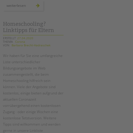
tandem international
wir
weiterlesen
bleiben
KARRIERE
im
kontakt
–
Stellenangebote
auch
Homeschooling?
online!
tandem als Arbeitgeberin
Linktipps für Eltern
ERSTELLT
27.04.2020
NEWS/BLOG
THEMA
Corona
VON
Barbara Brecht-Hadraschek
unkuerzbar
Wir haben für Sie eine umfangreiche
Briefe an Kai
Liste unterschiedlicher
Bildungsangebote im Web
PRESSE
zusammengestellt, die beim
Homeschooling hilfreich sein
Magazin
können. Viele der Angebote sind
KONTAKT
kostenlos, einige bieten aufgrund der
aktuellen Coronazeit
Impressum
vorrübergehend einen kostenlosen
Datenschutz
Zugang - oder einige Wochen eine
Hinweisgebersystem
kostenlose Tetstversion. Weitere
Intranet
Tipps sind willkommen und werden
gerne in unsere Linkliste