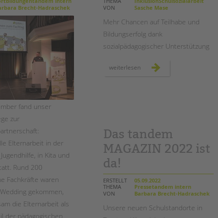
Magazin
rtbildungentandem intern
THEMA
InklusionSchulsozialarbeit
rbara Brecht-Hadraschek
VON
Sasche Mase
Mehr Chancen auf Teilhabe und
Bildungserfolg dank
sozialpädagogischer Unterstützung
temporäre
weiterlesen
lerngruppen
stärken
schüler*innen
ember fand unser
ge zur
artnerschaft:
Das tandem
le Elternarbeit in der
MAGAZIN 2022 ist
Jugendhilfe, in Kita und
da!
tatt. Rund 200
e Fachkräfte waren
ERSTELLT
05.09.2022
THEMA
Pressetandem intern
n-Wedding gekommen,
VON
Barbara Brecht-Hadraschek
m die Elternarbeit als
Unsere neuen Schulstandorte in
eil der pädagogischen