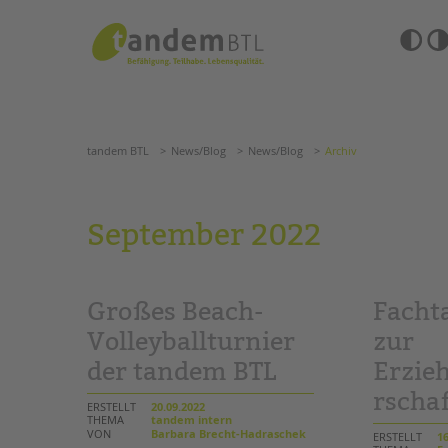
Zum
Navigation
Inhalt
überspringen
springen
Barrierefre
Einstellun
tandem BTL
News/Blog
News/Blog
Archiv
übersprin
Navigation
überspringen
SUCHE
tandem BTL
News/Blog
News/Blog
Archiv
ANGEBOTE
September 2022
KITA & FRÜHE HILFEN
HILFEN ZUR ERZIE
SCHULE & GANZTAG
EINGLIEDERUNGSHI
Großes Beach-
Facht
Grundschulen
BETREUTES WOHNE
Oberschulen
Volleyballturnier
zur
Förderzentren
der tandem BTL
Erzie
TANDEM BTL AKADE
Kollegs
rschaf
EFöB
Zertfikatskurse
ERSTELLT
20.09.2022
Schulbezogene Sozialarbeit
THEMA
tandem intern
Seminarkalender
VON
Barbara Brecht-Hadraschek
ERSTELLT
16
Tagesgruppen
Seminarräume