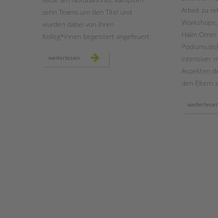
Arbeit zu re
zehn Teams um den Titel und
Workshops, 
wurden dabei von ihren
Haim Omer a
Kolleg*innen begeistert angefeuert.
Podiumsdisk
großes
weiterlesen
intensiver 
beach-
volleyballturnier
Aspekten de
der
tandem
den Eltern 
btl
weiterlese