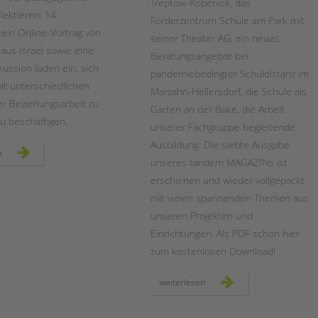
Treptow-Köpenick, das
flektieren. 14
Förderzentrum Schule am Park mit
ein Online-Vortrag von
seiner Theater AG, ein neues
us Israel sowie eine
Beratungsangebot bei
ussion luden ein, sich
pandemiebedingter Schuldistanz im
mit unterschiedlichen
Marzahn-Hellersdorf, die Schule als
r Beziehungsarbeit zu
Garten an der Bäke, die Arbeit
zu beschäftigen.
unserer Fachgruppe begleitende
Ausbildung: Die siebte Ausgabe
fachtag
n
„wege
unseres tandem MAGAZINs ist
zur
erziehungspartnerschaft“
erschienen und wieder vollgepackt
mit vielen spannenden Themen aus
unseren Projekten und
Einrichtungen. Als PDF schon hier
zum kostenlosen Download!
das
weiterlesen
tandem
magazin
2022
ist