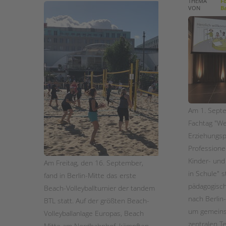
THEMA
Fo
VON
Ba
STADTTEILARBEIT
Am 1. Sept
Fachtag "We
Erziehungsp
Professionel
Kinder- und 
Am Freitag, den 16. September,
in Schule" s
fand in Berlin-Mitte das erste
pädagogisch
Beach-Volleyballturnier der tandem
nach Berli
BTL statt. Auf der größten Beach-
um gemeinsa
Volleyballanlage Europas, Beach
zentralen T
Mitte am Nordbahnhof, kämpften