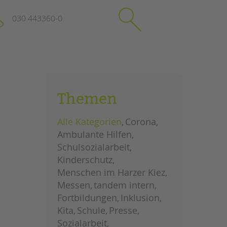
030 443360-0
schließen
KONTAKT
Themen
Suchen
e
Impressum
Alle Kategorien
Corona
itgeberin
Datenschutz
Ambulante Hilfen
Hinweisgebersystem
Schulsozialarbeit
Intranet
Kinderschutz
Menschen im Harzer Kiez
Messen
tandem intern
Fortbildungen
Inklusion
Kita
Schule
Presse
Sozialarbeit