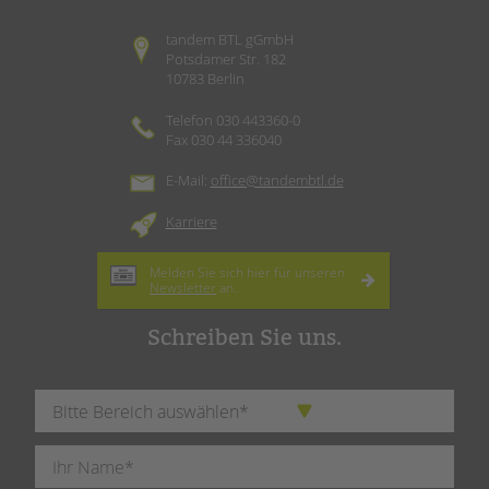
tandem BTL gGmbH
Potsdamer Str. 182
10783 Berlin
Telefon 030 443360-0
Fax 030 44 336040
E-Mail:
office@tandembtl.de
Karriere
Melden Sie sich hier für unseren
Newsletter
an.
Schreiben Sie uns.