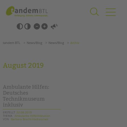
Zum
Navigation
Inhalt
überspringen
springen
Navigation
Barrierefrei-
überspringen
Einstellungen
überspringen
ANGEBOTE
tandem BTL
News/Blog
News/Blog
Archiv
KITA & FRÜHE HILFEN
SCHULE & GANZTAG
August 2019
Grundschulen
Oberschulen
Förderzentren
Ambulante Hilfen:
Kollegs
Deutsches
Technikmuseum
EFöB
inklusiv
Schulbezogene Sozialarbeit
Tagesgruppen
ERSTELLT
22.08.2019
THEMA
Ambulante HilfenInklusion
VON
Barbara Brecht-Hadraschek
HILFEN ZUR ERZIEHUNG