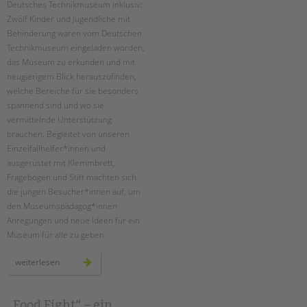
Deutsches Technikmuseum inklusiv:
Suchen
Zwölf Kinder und Jugendliche mit
EINGLIEDERUNGSHILFE
Behinderung waren vom Deutschen
Technikmuseum eingeladen worden,
BETREUTES WOHNEN
das Museum zu erkunden und mit
neugierigem Blick herauszufinden,
TANDEM BTL AKADEMIE
welche Bereiche für sie besonders
spannend sind und wo sie
Zertfikatskurse
vermittelnde Unterstützung
Seminarkalender
brauchen. Begleitet von unseren
Seminarräume
Einzelfallhelfer*innen und
ausgerüstet mit Klemmbrett,
STADTTEILARBEIT
Fragebogen und Stift machten sich
die jungen Besucher*innen auf, um
PROFIL | LEITBILD
den Museumspädagog*innen
Anregungen und neue Ideen für ein
Bereiche im Überblick
Museum für alle zu geben.
Kinder- und Jugendschutz
Unsere Videos
ambulante
weiterlesen
hilfen:
Gesellschafter VdK
deutsches
technikmuseum
schoolcoach BTL
inklusiv
„Food Fight“ – ein