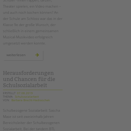
Schüler*innen rappen, tanzen,
Theater spielen, ein Video machen –
und auch noch kochen können? An
der Schule am Schloss war das in der
Klasse 9e der große Wunsch, der
schließlich in einem gemeinsamen
Musical-Musikvideo erfolgreich
umgesetzt werden konnte.
„food
weiterlesen
fight“
–
ein
musikvideo
der
Herausforderungen
klasse
und Chancen für die
9e
an
Schulsozialarbeit
der
schule
am
ERSTELLT
07.08.2019
schloss
THEMA
Schulsozialarbeit
VON
Barbara Brecht-Hadraschek
Schulbezogene Sozialarbeit: Sascha
Mase ist seit zweieinhalb Jahren
Bereichsleiter der Schulbezogenen
Sozialarbeit. Bei der tandem BTL