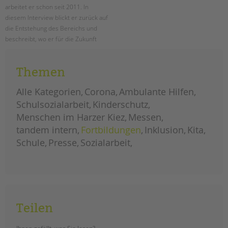
arbeitet er schon seit 2011. In
diesem Interview blickt er zurück auf
die Entstehung des Bereichs und
beschreibt, wo er für die Zukunft
neue Aufgaben und
Herausforderungen sieht und wie
Themen
sich der Bereich weiterentwickeln
wird.
Alle Kategorien
Corona
Ambulante Hilfen
herausforderungen
weiterlesen
Schulsozialarbeit
Kinderschutz
und
chancen
Menschen im Harzer Kiez
Messen
für
die
tandem intern
Fortbildungen
Inklusion
Kita
schulsozialarbeit
Schule
Presse
Sozialarbeit
Teilen