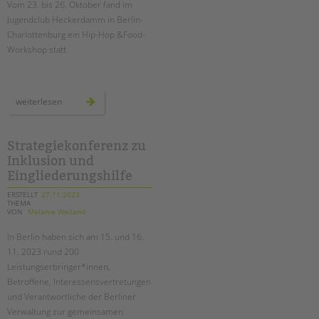
Vom 23. bis 26. Oktober fand im
Suchen
Jugendclub Heckerdamm in Berlin-
EINGLIEDERUNGSHILFE
Charlottenburg ein Hip-Hop &Food-
Workshop statt.
BETREUTES WOHNEN
TANDEM BTL AKADEMIE
hip-
weiterlesen
hop
Zertfikatskurse
&
food-
Seminarkalender
workshop
im
Strategiekonferenz zu
Seminarräume
jugendclub
Inklusion und
heckerdamm
Eingliederungshilfe
STADTTEILARBEIT
ERSTELLT
27.11.2023
THEMA
PROFIL | LEITBILD
VON
Melanie Weiland
Bereiche im Überblick
In Berlin haben sich am 15. und 16.
Kinder- und Jugendschutz
11. 2023 rund 200
Leistungserbringer*innen,
Unsere Videos
Betroffene, Interessensvertretungen
Gesellschafter VdK
und Verantwortliche der Berliner
schoolcoach BTL
Verwaltung zur gemeinsamen