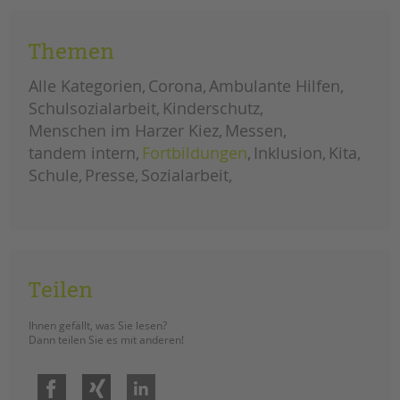
Bündnispartner*innen ein klares
Zeichen zu setzen.
Themen
großdemonstration
weiterlesen
gegen
Alle Kategorien
Corona
Ambulante Hilfen
soziale
kürzungen
Schulsozialarbeit
Kinderschutz
im
berliner
Menschen im Harzer Kiez
Messen
haushalt
tandem intern
Fortbildungen
Inklusion
Kita
Schule
Presse
Sozialarbeit
Teilen
Ihnen gefällt, was Sie lesen?
Dann teilen Sie es mit anderen!
Facebook
Xing
LinkedIn