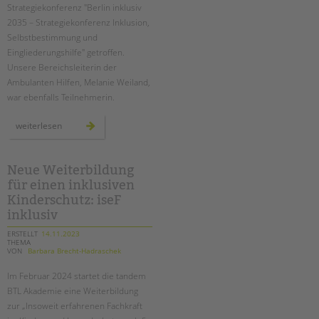
tandem international
Strategiekonferenz "Berlin inklusiv
2035 – Strategiekonferenz Inklusion,
KARRIERE
Selbstbestimmung und
Stellenangebote
Eingliederungshilfe" getroffen.
Unsere Bereichsleiterin der
tandem als Arbeitgeberin
Ambulanten Hilfen, Melanie Weiland,
NEWS/BLOG
war ebenfalls Teilnehmerin.
unkuerzbar
strategiekonferenz
weiterlesen
zu
Briefe an Kai
inklusion
und
eingliederungshilfe
Neue Weiterbildung
PRESSE
für einen inklusiven
Kinderschutz: iseF
Magazin
inklusiv
KONTAKT
ERSTELLT
14.11.2023
Impressum
THEMA
VON
Barbara Brecht-Hadraschek
Datenschutz
Im Februar 2024 startet die tandem
Hinweisgebersystem
BTL Akademie eine Weiterbildung
Intranet
zur „Insoweit erfahrenen Fachkraft