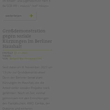
im Kinder- und Jugendschutz nach §
8a SGB VIII – inklusiv“: IseF inklusiv.
neue
weiterlesen
weiterbildung
für
einen
inklusiven
kinderschutz:
Großdemonstration
isef
gegen soziale
inklusiv
Kürzungen im Berliner
Haushalt
ERSTELLT
01.11.2023
THEMA
VON
Barbara Brecht-Hadraschek
Seid dabei am 8. November 2023 um
13 Uhr zur Großdemonstration!
Denn der Berliner Senat plant
Kürzungen im Haushalt, die die
Arbeit vieler sozialer Projekte stark
gefährden. Noch ist Zeit, einmal
gemeinsam mit den Einrichtungen
des Paritätischen, AWO, Caritas, der
Diakonie und weiteren