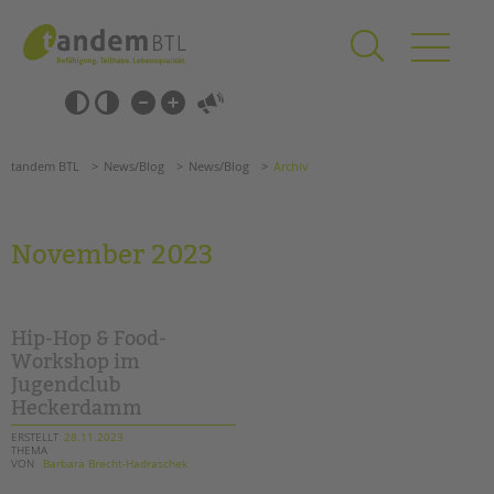
Zum
Navigation
Inhalt
überspringen
springen
Navigation
Barrierefrei-
überspringen
Einstellungen
überspringen
ANGEBOTE
tandem BTL
News/Blog
News/Blog
Archiv
KITA & FRÜHE HILFEN
SCHULE & GANZTAG
November 2023
Grundschulen
Oberschulen
Förderzentren
Hip-Hop & Food-
Kollegs
Workshop im
Jugendclub
EFöB
Heckerdamm
Schulbezogene Sozialarbeit
Tagesgruppen
ERSTELLT
28.11.2023
THEMA
VON
Barbara Brecht-Hadraschek
HILFEN ZUR ERZIEHUNG