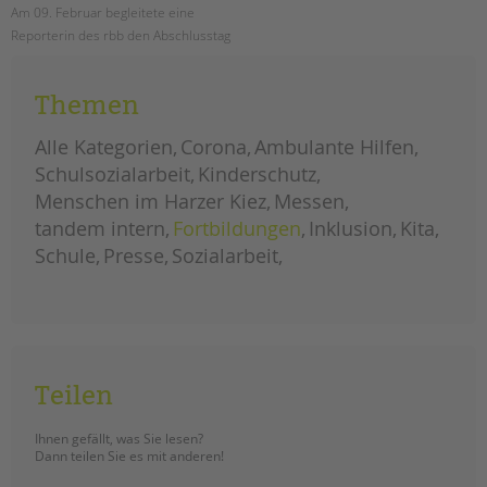
Am 09. Februar begleitete eine
Reporterin des rbb den Abschlusstag
der Kontliktlots*innenausbildung an
der Ludwig-Cauer-Schule. Der Link
Themen
zur Mediathek ist im Beitrag.
Alle Kategorien
Corona
Ambulante Hilfen
der
weiterlesen
rbb
Schulsozialarbeit
Kinderschutz
zu
besuch
Menschen im Harzer Kiez
Messen
bei
der
tandem intern
konfliktslots*innenausbildung
Fortbildungen
Inklusion
Kita
der
cauerschule
Schule
Presse
Sozialarbeit
Teilen
Ihnen gefällt, was Sie lesen?
Dann teilen Sie es mit anderen!