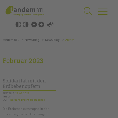
Zum
Navigation
Inhalt
überspringen
springen
Navigation
Barrierefrei-
überspringen
Einstellungen
überspringen
ANGEBOTE
tandem BTL
News/Blog
News/Blog
Archiv
KITA & FRÜHE HILFEN
SCHULE & GANZTAG
Februar 2023
Grundschulen
Oberschulen
Förderzentren
Solidarität mit den
Kollegs
Erdbebenopfern
EFöB
ERSTELLT
28.02.2023
THEMA
Schulbezogene Sozialarbeit
VON
Barbara Brecht-Hadraschek
Tagesgruppen
Die Erdbebenkatastrophe in der
HILFEN ZUR ERZIEHUNG
türkisch-syrischen Grenzregion