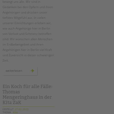
Suchen
bewegt uns alle. Wir sind in
Gedanken bei den Opfern und ihren
EINGLIEDERUNGSHILFE
Angehörigen und drücken unser
tiefstes Mitgefühl aus. In vielen
BETREUTES WOHNEN
unserer Einrichtungen erleben wir,
wie auch Angehörige hier in Berlin
TANDEM BTL AKADEMIE
von Verlust und Schmerz betroffen
sind. Wir wünschen allen Menschen
Zertfikatskurse
im Erdbebengebiet und ihren
Seminarkalender
Angehörigen hier in Berlin viel Kraft
Seminarräume
und Zuversicht in dieser schwierigen
Zeit.
STADTTEILARBEIT
solidarität
weiterlesen
mit
PROFIL | LEITBILD
den
erdbebenopfern
Bereiche im Überblick
Ein Koch für alle Fälle:
Kinder- und Jugendschutz
Thomas
Unsere Videos
Mengeringhaus in der
Kita ZaK
Gesellschafter VdK
schoolcoach BTL
ERSTELLT
27.02.2023
THEMA
Kita