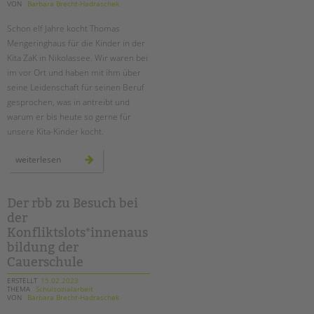
tandem international
VON
Barbara Brecht-Hadraschek
KARRIERE
Schon elf Jahre kocht Thomas
Mengeringhaus für die Kinder in der
Stellenangebote
Kita ZaK in Nikolassee. Wir waren bei
tandem als Arbeitgeberin
im vor Ort und haben mit ihm über
seine Leidenschaft für seinen Beruf
NEWS/BLOG
gesprochen, was in antreibt und
warum er bis heute so gerne für
unkuerzbar
unsere Kita-Kinder kocht.
Briefe an Kai
ein
weiterlesen
koch
PRESSE
für
alle
fälle:
thomas
Der rbb zu Besuch bei
Magazin
mengeringhaus
KONTAKT
der
in
der
Konfliktslots*innenaus
kita
Impressum
zak
bildung der
Datenschutz
Cauerschule
Hinweisgebersystem
ERSTELLT
15.02.2023
THEMA
Schulsozialarbeit
Intranet
VON
Barbara Brecht-Hadraschek