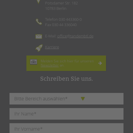
Potsdamer Str. 182
10783 Berlin
Telefon 030 443360-0
Fax 030 44 336040
E-Mail:
office@tandembtl.de
Karriere
Melden Sie sich hier für unseren
Newsletter
an.
Schreiben Sie uns.