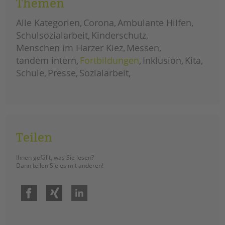
Themen
Die Weiterbildung IseF inklusiv in
unserer tandem BTL Akademie
Alle Kategorien
Corona
Ambulante Hilfen
bereitet pädagogische Fachkräfte
Schulsozialarbeit
Kinderschutz
gezielt auf Fachberatung nach § 8a
SGB VIII vor – inklusiv, praxisnah und
Menschen im Harzer Kiez
Messen
interdisziplinär. Anmeldung ab sofort
tandem intern
Fortbildungen
Inklusion
Kita
möglich.
Schule
Presse
Sozialarbeit
sicher
weiterlesen
handeln
im
kinderschutz:
weiterbildung
isef
inklusiv
Teilen
Ihnen gefällt, was Sie lesen?
Dann teilen Sie es mit anderen!
Facebook
Xing
LinkedIn