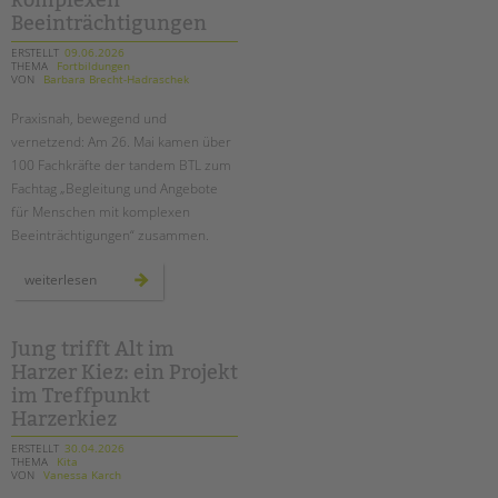
komplexen
Beeinträchtigungen
ERSTELLT
09.06.2026
THEMA
Fortbildungen
VON
Barbara Brecht-Hadraschek
Praxisnah, bewegend und
vernetzend: Am 26. Mai kamen über
100 Fachkräfte der tandem BTL zum
Fachtag „Begleitung und Angebote
für Menschen mit komplexen
Beeinträchtigungen“ zusammen.
fachtag
weiterlesen
für
die
begleitung
von
menschen
Jung trifft Alt im
mit
Harzer Kiez: ein Projekt
komplexen
beeinträchtigungen
im Treffpunkt
Harzerkiez
ERSTELLT
30.04.2026
THEMA
Kita
VON
Vanessa Karch