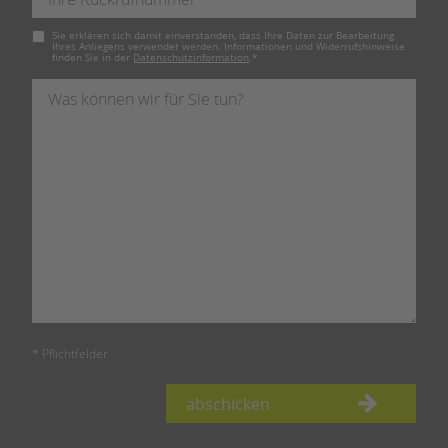
Pflichtfeld
Sie erklären sich damit einverstanden, dass Ihre Daten zur Bearbeitung
Ihres Anliegens verwendet werden. Informationen und Widerrufshinweise
finden Sie in der
Datenschutzinformation
.
*
* Pflichtfelder
abschicken