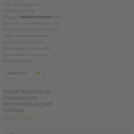
Unter der Leitung von
Filmemacherin und
Pädagogin
Michalina Mrozek
haben
Kinder den Harzer Kiez in Neukölln
filmisch dokumentiert. In 15 Clips
zeigen sie, wie wertvoll der
Austausch zwischen den
Generationen ist und welche
Geschichten in den lokalen
Betrieben stecken.
jung
weiterlesen
trifft
alt
im
harzer
kiez:
Sicher handeln im
ein
Kinderschutz:
projekt
im
Weiterbildung IseF
treffpunkt
harzerkiez
inklusiv
ERSTELLT
27.01.2026
THEMA
Kinderschutz
VON
Barbara Brecht-Hadraschek