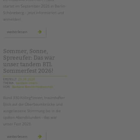
tandem international
startet im September 2026 in Berlin-
KARRIERE
Schöneberg – jetzt informieren und
anmelden!
Stellenangebote
tandem als Arbeitgeberin
zertifikatskurs
weiterlesen
für
mentor*innen
NEWS/BLOG
in
berlin-
schöneberg:
Sommer, Sonne,
unkuerzbar
den
Spreeufer: Das war
„lernort
Briefe an Kai
praxis“
unser tandem BTL
erfolgreich
gestalten
Sommerfest 2026!
PRESSE
ERSTELLT
29.06.2026
THEMA
tandem intern
VON
Barbara Brecht-Hadraschek
Magazin
KONTAKT
Rund 330 Kolleg*innen, traumhafter
Blick auf die Oberbaumbrücke und
Impressum
ausgelassene Stimmung bis in die
Datenschutz
späten Abendstunden - das war
Hinweisgebersystem
unser Fest 2026.
Intranet
sommer,
weiterlesen
sonne,