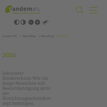
Zum
Navigation
Inhalt
überspringen
springen
Navigation
Barrierefrei-
überspringen
Einstellungen
überspringen
ANGEBOTE
tandem BTL
News/Blog
News/Blog
Archiv
KITA & FRÜHE HILFEN
SCHULE & GANZTAG
2026
Grundschulen
Oberschulen
Förderzentren
Inklusiver
Kollegs
Kinderschutz: Wie Sie
junge Menschen mit
EFöB
Beeinträchtigung aktiv
Schulbezogene Sozialarbeit
am
Tagesgruppen
Einrichtungsschutzkon
zept beteiligen
HILFEN ZUR ERZIEHUNG