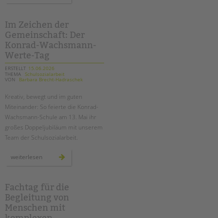
spreeufer:
das
war
unser
Im Zeichen der
tandem
Gemeinschaft: Der
btl
sommerfest
Konrad-Wachsmann-
2026!
Werte-Tag
ERSTELLT
15.06.2026
THEMA
Schulsozialarbeit
VON
Barbara Brecht-Hadraschek
Kreativ, bewegt und
im guten
Miteinander
: So feierte die Konrad-
Wachsmann-Schule am 13. Mai ihr
großes Doppeljubiläum mit unserem
Team der Schulsozialarbeit.
im
weiterlesen
zeichen
der
gemeinschaft:
der
konrad-
Fachtag für die
wachsmann-
Begleitung von
werte-
tag
Menschen mit