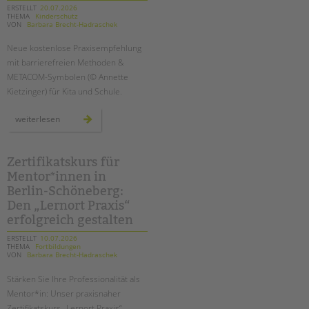
ERSTELLT
20.07.2026
THEMA
Kinderschutz
EINGLIEDERUNGSHILFE
VON
Barbara Brecht-Hadraschek
Suchen
Neue kostenlose Praxisempfehlung
BETREUTES WOHNEN
mit barrierefreien Methoden &
METACOM-Symbolen (© Annette
TANDEM BTL AKADEMIE
Kietzinger) für Kita und Schule.
Zertfikatskurse
inklusiver
weiterlesen
kinderschutz:
Seminarkalender
wie
sie
Seminarräume
junge
menschen
Zertifikatskurs für
mit
STADTTEILARBEIT
Mentor*innen in
beeinträchtigung
aktiv
Berlin-Schöneberg:
am
einrichtungsschutzkonzept
Den „Lernort Praxis“
PROFIL | LEITBILD
beteiligen
erfolgreich gestalten
Bereiche im Überblick
ERSTELLT
10.07.2026
Kinder- und Jugendschutz
THEMA
Fortbildungen
VON
Barbara Brecht-Hadraschek
Unsere Videos
Gesellschafter VdK
Stärken Sie Ihre Professionalität als
Mentor*in: Unser praxisnaher
schoolcoach BTL
Zertifikatskurs „Lernort Praxis“