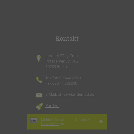
Kontakt
tandem BTL gGmbH
Potsdamer Str. 182
10783 Berlin
Telefon 030 443360-0
Fax 030 44 336040
E-Mail:
office@tandembtl.de
Karriere
Melden Sie sich hier für unseren
Newsletter
an.