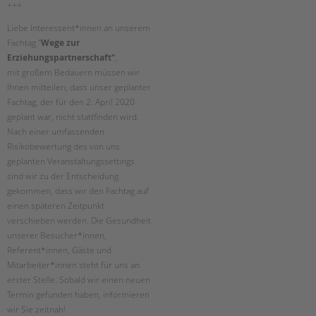
+++
Suchen
EINGLIEDERUNGSHILFE
Liebe Interessent*innen an unserem
Fachtag "
Wege zur
BETREUTES WOHNEN
Erziehungspartnerschaft"
,
mit großem Bedauern müssen wir
TANDEM BTL AKADEMIE
Ihnen mitteilen, dass unser geplanter
Fachtag, der für den 2. April 2020
Zertfikatskurse
geplant war, nicht stattfinden wird.
Seminarkalender
Nach einer umfassenden
Risikobewertung des von uns
Seminarräume
geplanten Veranstaltungssettings
sind wir zu der Entscheidung
STADTTEILARBEIT
gekommen, dass wir den Fachtag auf
einen späteren Zeitpunkt
PROFIL | LEITBILD
verschieben werden. Die Gesundheit
Bereiche im Überblick
unserer Besucher*innen,
Kinder- und Jugendschutz
Referent*innen, Gäste und
Mitarbeiter*innen steht für uns an
Unsere Videos
erster Stelle. Sobald wir einen neuen
Gesellschafter VdK
Termin gefunden haben, informieren
schoolcoach BTL
wir Sie zeitnah!