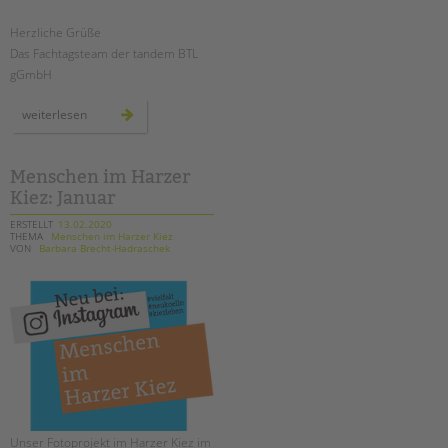
tandem international
Herzliche Grüße
KARRIERE
Das Fachtagsteam der tandem BTL
Stellenangebote
gGmbH
tandem als Arbeitgeberin
fachtag:
weiterlesen
wege
NEWS/BLOG
zur
erziehungs-
partnerschaft
unkuerzbar
Menschen im Harzer
Briefe an Kai
Kiez: Januar
ERSTELLT
13.02.2020
THEMA
Menschen im Harzer Kiez
PRESSE
VON
Barbara Brecht-Hadraschek
Magazin
KONTAKT
Impressum
Datenschutz
Hinweisgebersystem
Intranet
Unser Fotoprojekt im Harzer Kiez im