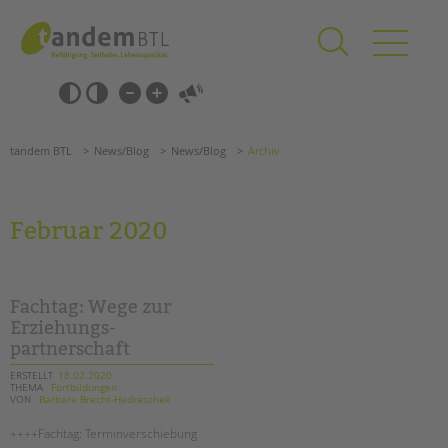
Zum
Navigation
Inhalt
überspringen
springen
Navigation
Barrierefrei-
überspringen
Einstellungen
überspringen
ANGEBOTE
tandem BTL
News/Blog
News/Blog
Archiv
KITA & FRÜHE HILFEN
SCHULE & GANZTAG
Februar 2020
Grundschulen
Oberschulen
Förderzentren
Fachtag: Wege zur
Kollegs
Erziehungs-
partnerschaft
EFöB
Schulbezogene Sozialarbeit
ERSTELLT
18.02.2020
THEMA
Fortbildungen
Tagesgruppen
VON
Barbara Brecht-Hadraschek
HILFEN ZUR ERZIEHUNG
++++Fachtag: Terminverschiebung