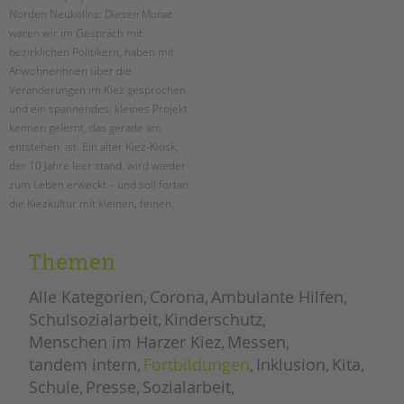
Norden Neuköllns: Diesen Monat
waren wir im Gespräch mit
bezirklichen Politikern, haben mit
Anwohnerinnen über die
Veränderungen im Kiez gesprochen
und ein spannendes, kleines Projekt
kennen gelernt, das gerade am
entstehen ist: Ein alter Kiez-Kiosk,
der 10 Jahre leer stand, wird wieder
zum Leben erweckt – und soll fortan
die Kiezkultur mit kleinen, feinen,
kreativen Ideen und Projekten
lebendiger machen. Mitmachen ist
Themen
ausdrücklich erwünscht!
Alle Kategorien
Corona
Ambulante Hilfen
menschen
weiterlesen
im
Schulsozialarbeit
Kinderschutz
harzer
kiez:
Menschen im Harzer Kiez
Messen
januar
tandem intern
Fortbildungen
Inklusion
Kita
Schule
Presse
Sozialarbeit