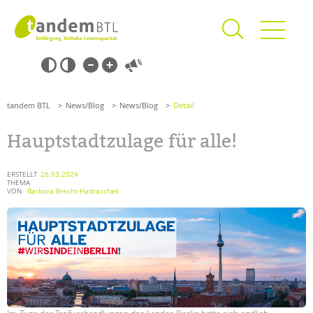
Zum
Navigation
Inhalt
überspringen
springen
Navigation
Barrierefrei-
überspringen
Einstellungen
überspringen
ANGEBOTE
tandem BTL
News/Blog
News/Blog
Detail
KITA & FRÜHE HILFEN
Hauptstadtzulage für alle!
SCHULE & GANZTAG
Grundschulen
ERSTELLT
26.03.2024
THEMA
Oberschulen
VON
Barbara Brecht-Hadraschek
Förderzentren
Kollegs
EFöB
Schulbezogene Sozialarbeit
Tagesgruppen
HILFEN ZUR ERZIEHUNG