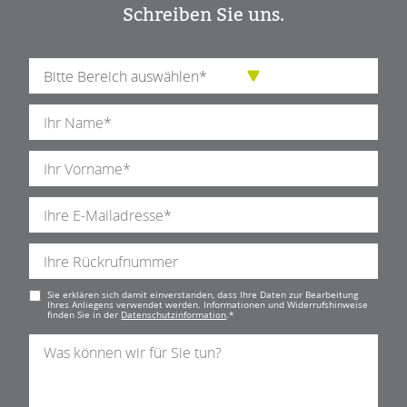
Schreiben Sie uns.
Pflichtfeld
Sie erklären sich damit einverstanden, dass Ihre Daten zur Bearbeitung
Ihres Anliegens verwendet werden. Informationen und Widerrufshinweise
finden Sie in der
Datenschutzinformation
.
*