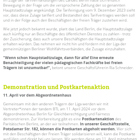
Im Zuge der Tarifverhandlungen des Landes Berlin hatte sich endlich
Suchen
Bewegung in der Frage um die versprochene Zahlung der so genannten
EINGLIEDERUNGSHILFE
Hauptstadtzulage angekündigt. Die Tarifeinigung vom 9. Dezember 2023 sieht
vor, dass diese Zulage tarifiert und Bestandteil des Tarifvertrages werden soll
und in der Folge auch den Beschäftigten der freien Träger zustehen wird.
BETREUTES WOHNEN
Wie jetzt jedoch bekannt wurde, plant das Land Berlin, die Hauptstadtzulage
auch künftig nur an Beschäftigte des öffentlichen Dienstes zu zahlen - trotz
TANDEM BTL AKADEMIE
der Zusicherung, dass auch unsere Beschäftigten die Hauptstadtzulage
erhalten würden. Das nehmen wir nicht hin und fordern mit der Liga der
gemeinnützigen Berliner Wohlfahrtsverbänden, die Zusage einzuhalten.
Zertfikatskurse
Seminarkalender
"Wenn schon Hauptstadtzulage, dann für alle! Eine erneute
Benachteiligung der vielen pädagogischen Fachkräfte bei freien
Seminarräume
Trägern ist unzumutbar!",
betont unsere Geschäftsführerin Ria Schneider.
STADTTEILARBEIT
Demonstration und Postkartenaktion
PROFIL | LEITBILD
11. April vor dem Abgeordnetenhaus
Bereiche im Überblick
Gemeinsam mit den anderen Trägern der Liga werden wir mit
Vertreter*innen der tandem BTL am 11. April 2024 vor dem
Kinder- und Jugendschutz
Abgeordnetenhaus Berlin für Gleichberechtigung und Fairness
Unsere Videos
demonstrieren. Zur Vorbereitung gibt es eine
Postkartenaktion
des
Paritätischen Berlins, an der wir teilnehmen.
In unserer Geschäftsstelle,
Gesellschafter VdK
Potsdamer Str. 182, können die Postkarten abgeholt werden.
Wer sich
schoolcoach BTL
mit den Beschäftigten der Freien Träger solidarisieren will, kann die Postkarte
ausfüllen und direkt bei uns lassen. Wir werden diese am 11. April mitnehmen