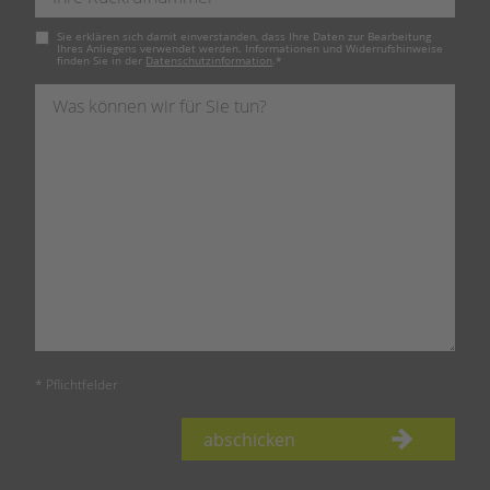
Pflichtfeld
Sie erklären sich damit einverstanden, dass Ihre Daten zur Bearbeitung
Ihres Anliegens verwendet werden. Informationen und Widerrufshinweise
finden Sie in der
Datenschutzinformation
.
*
* Pflichtfelder
abschicken