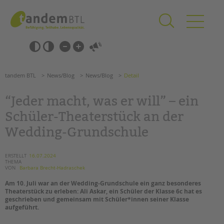
Zum
Navigation
Inhalt
überspringen
springen
Navigation
Barrierefrei-
überspringen
Einstellungen
überspringen
ANGEBOTE
tandem BTL
News/Blog
News/Blog
Detail
KITA & FRÜHE HILFEN
“Jeder macht, was er will” – ein
SCHULE & GANZTAG
Schüler-Theaterstück an der
Grundschulen
Wedding-Grundschule
Oberschulen
Förderzentren
ERSTELLT
16.07.2024
Kollegs
THEMA
VON
Barbara Brecht-Hadraschek
EFöB
Am 10. Juli war an der Wedding-Grundschule ein ganz besonderes
Schulbezogene Sozialarbeit
Theaterstück zu erleben: Ali Askar, ein Schüler der Klasse 6c hat es
Tagesgruppen
geschrieben und gemeinsam mit Schüler*innen seiner Klasse
aufgeführt.
HILFEN ZUR ERZIEHUNG