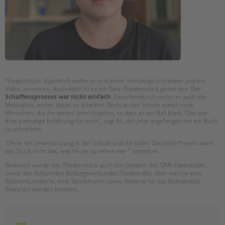
Theaterstück. Eigentlich wollte er erst einen Filmskript schreiben und ein
Video umsetzen, doch dann ist es ein Tanz-Theaterstück geworden. Der
Schaffensprozess war nicht einfach.
Zwischendurch verlor er auch die
Motivation, weiter daran zu arbeiten. Doch an der Schule waren viele
Menschen, die ihn weiter unterstützten, so dass er am Ball blieb. “Das war
eine einmalige Erfahrung für mich”, sagt Ali, der jetzt angefangen hat ein Buch
zu schreiben.
“Ohne die Unterstützung in der Schule und die tollen Darsteller*innen wäre
das Stück nicht das, was heute zu sehen war ”, betont er.
Realisiert wurde das Theaterstück auch mit Geldern des QMs Pankstraße
sowie des Kulturellen Bildungsverbundes Pankstraße, über welche eine
Bühnenkünstlerin, eine Tanzlehrerin sowie Material für das Bühnenbild
finanziert werden konnten.