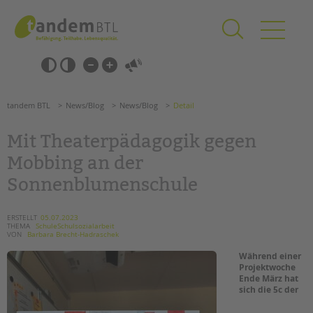
Zum
Navigation
Inhalt
überspringen
springen
Navigation
Barrierefrei-
überspringen
Einstellungen
überspringen
ANGEBOTE
tandem BTL
News/Blog
News/Blog
Detail
KITA & FRÜHE HILFEN
Mit Theaterpädagogik gegen
SCHULE & GANZTAG
Mobbing an der
Grundschulen
Sonnenblumenschule
Oberschulen
Förderzentren
ERSTELLT
05.07.2023
Kollegs
THEMA
SchuleSchulsozialarbeit
VON
Barbara Brecht-Hadraschek
EFöB
Während einer
Schulbezogene Sozialarbeit
Projektwoche
Tagesgruppen
Ende März hat
sich die 5c der
HILFEN ZUR ERZIEHUNG