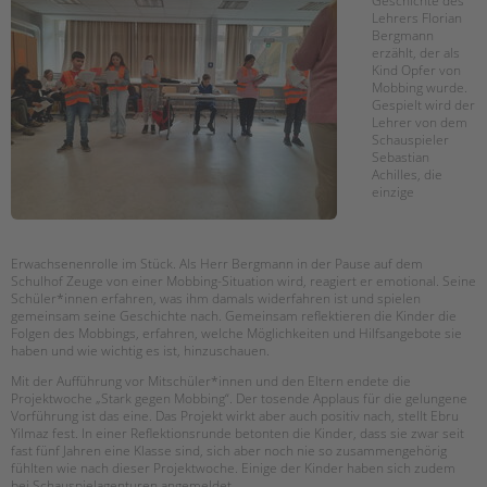
Geschichte des
Lehrers Florian
Bergmann
erzählt, der als
Kind Opfer von
Mobbing wurde.
Gespielt wird der
Lehrer von dem
Schauspieler
Sebastian
Achilles, die
einzige
Erwachsenenrolle im Stück. Als Herr Bergmann in der Pause auf dem
Schulhof Zeuge von einer Mobbing-Situation wird, reagiert er emotional. Seine
Schüler*innen erfahren, was ihm damals widerfahren ist und spielen
gemeinsam seine Geschichte nach. Gemeinsam reflektieren die Kinder die
Folgen des Mobbings, erfahren, welche Möglichkeiten und Hilfsangebote sie
haben und wie wichtig es ist, hinzuschauen.
Mit der Aufführung vor Mitschüler*innen und den Eltern endete die
Projektwoche „Stark gegen Mobbing“. Der tosende Applaus für die gelungene
Vorführung ist das eine. Das Projekt wirkt aber auch positiv nach, stellt Ebru
Yilmaz fest. In einer Reflektionsrunde betonten die Kinder, dass sie zwar seit
fast fünf Jahren eine Klasse sind, sich aber noch nie so zusammengehörig
fühlten wie nach dieser Projektwoche. Einige der Kinder haben sich zudem
bei Schauspielagenturen angemeldet.