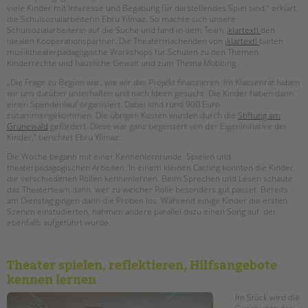
tandem international
viele Kinder mit Interesse und Begabung für darstellendes Spiel sind,“ erklärt
die Schulsozialarbeiterin Ebru Yilmaz. So machte sich unsere
KARRIERE
Schulsozialarbeiterin auf die Suche und fand in dem Team ¡
klartext!
den
idealen Kooperationspartner. Die Theatermachenden von
¡klartext!
bieten
Stellenangebote
musiktheaterpädagogische Workshops für Schulen zu den Themen
Kinderrechte und häusliche Gewalt und zum Thema Mobbing.
tandem als Arbeitgeberin
„Die Frage zu Beginn war, wie wir das Projekt finanzieren. Im Klassenrat haben
NEWS/BLOG
wir uns darüber unterhalten und nach Ideen gesucht. Die Kinder haben dann
einen Spendenlauf organisiert. Dabei sind rund 900 Euro
zusammengekommen. Die übrigen Kosten wurden durch die
Stiftung am
unkuerzbar
Grunewald
gefördert. Diese war ganz begeistert von der Eigeninitiative der
Briefe an Kai
Kinder,“ berichtet Ebru Yilmaz.
Die Woche begann mit einer Kennenlernrunde, Spielen und
theaterpädagogischen Arbeiten. In einem kleinen Casting konnten die Kinder
PRESSE
die verschiedenen Rollen kennenlernen. Beim Sprechen und Lesen schaute
das Theaterteam dann, wer zu welcher Rolle besonders gut passet. Bereits
Magazin
am Dienstag gingen dann die Proben los. Während einige Kinder die ersten
Szenen einstudierten, nahmen andere parallel dazu einen Song auf, der
KONTAKT
ebenfalls aufgeführt wurde.
Impressum
Datenschutz
Theater spielen, reflektieren, Hilfsangebote
Hinweisgebersystem
kennen lernen
Intranet
Im Stück wird die