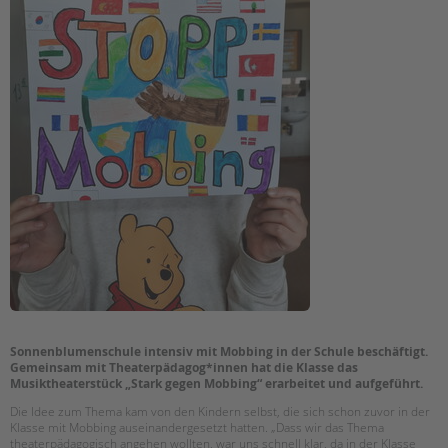
Suchen
EINGLIEDERUNGSHILFE
BETREUTES WOHNEN
TANDEM BTL AKADEMIE
Zertfikatskurse
Seminarkalender
Seminarräume
STADTTEILARBEIT
PROFIL | LEITBILD
Bereiche im Überblick
Sonnenblumenschule intensiv mit Mobbing in der Schule beschäftigt.
Kinder- und Jugendschutz
Gemeinsam mit Theaterpädagog*innen hat die Klasse das
Unsere Videos
Musiktheaterstück „Stark gegen Mobbing“ erarbeitet und aufgeführt.
Gesellschafter VdK
Die Idee zum Thema kam von den Kindern selbst, die sich schon zuvor in der
schoolcoach BTL
Klasse mit Mobbing auseinandergesetzt hatten. „Dass wir das Thema
theaterpädagogisch angehen wollten, war uns schnell klar, da in der Klasse